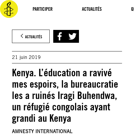
Aller
au
PARTICIPER
ACTUALITÉS
Q
contenu
ACTUALITÉS
21 juin 2019
Kenya. L’éducation a ravivé
mes espoirs, la bureaucratie
les a ruinés Iragi Buhendwa,
un réfugié congolais ayant
grandi au Kenya
AMNESTY INTERNATIONAL