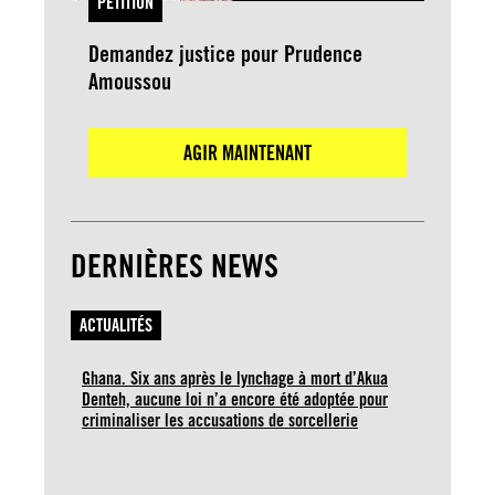
PETITION
Demandez justice pour Prudence
Amoussou
AGIR MAINTENANT
DERNIÈRES NEWS
ACTUALITÉS
Ghana. Six ans après le lynchage à mort d’Akua
Denteh, aucune loi n’a encore été adoptée pour
criminaliser les accusations de sorcellerie