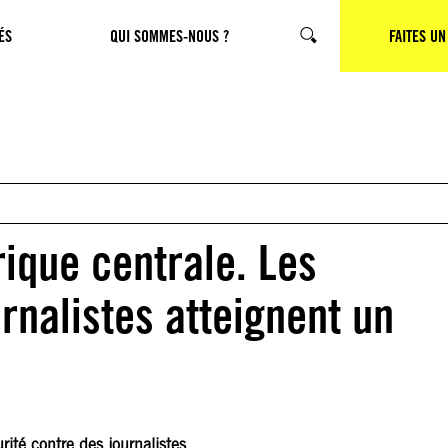
ÉS
QUI SOMMES-NOUS ?
CHERCHER
FAITES UN
rique centrale. Les
rnalistes atteignent un
rité contre des journalistes