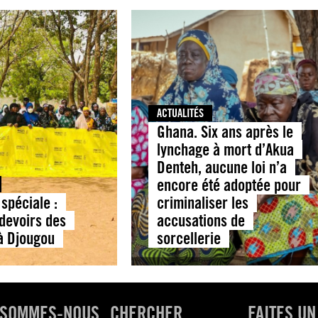
ACTUALITÉS
Ghana. Six ans après le
lynchage à mort d’Akua
Denteh, aucune loi n’a
encore été adoptée pour
spéciale :
criminaliser les
 devoirs des
accusations de
 à Djougou
sorcellerie
 SOMMES-NOUS
CHERCHER
FAITES UN