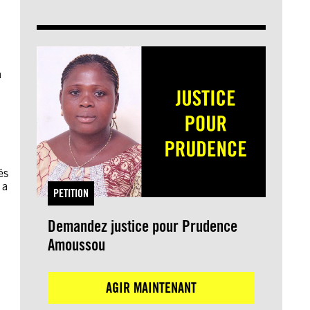
a
és
 a
PETITION
Demandez justice pour Prudence
Amoussou
AGIR MAINTENANT