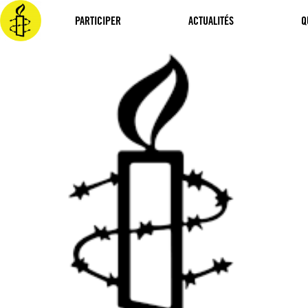
Aller
au
PARTICIPER
ACTUALITÉS
Q
contenu