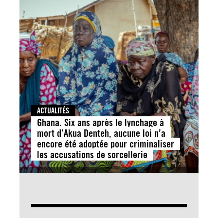
ACTUALITÉS
Ghana. Six ans après le lynchage à
mort d’Akua Denteh, aucune loi n’a
encore été adoptée pour criminaliser
les accusations de sorcellerie