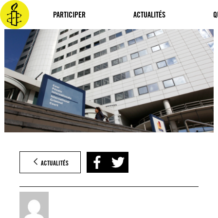
Aller
au
PARTICIPER
ACTUALITÉS
Q
contenu
ACTUALITÉS