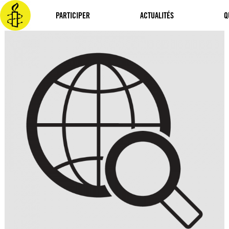
Aller
au
PARTICIPER
ACTUALITÉS
Q
contenu