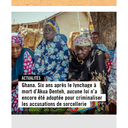
ACTUALITÉS
Ghana. Six ans après le lynchage à
mort d’Akua Denteh, aucune loi n’a
encore été adoptée pour criminaliser
les accusations de sorcellerie