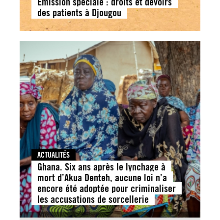
Émission spéciale : droits et devoirs
des patients à Djougou
ACTUALITÉS
Ghana. Six ans après le lynchage à
mort d’Akua Denteh, aucune loi n’a
encore été adoptée pour criminaliser
les accusations de sorcellerie