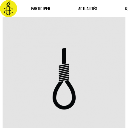
Aller
au
PARTICIPER
ACTUALITÉS
Q
contenu