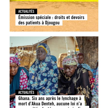
ACTUALITÉS
Émission spéciale : droits et devoirs
des patients à Djougou
ACTUALITÉS
Ghana. Six ans après le lynchage à
mort d’Akua Denteh, aucune loi n’a