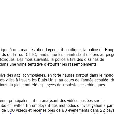
tique à une manifestation largement pacifique, la police de Hon
rds de la Tour CITIC, tandis que les manifestant·e·s pris au pièg
oxiques. Les mois suivants, la police a tiré des dizaines de
 dans une vaine tentative d’étouffer les rassemblements.
busive des gaz lacrymogènes, en forte hausse partout dans le mond
es villes à travers les États-Unis, au cours de l’année écoulée, d
égions du globe ont été aspergées de « substances chimiques
ène, principalement en analysant des vidéos postées sur les
be et Twitter. En employant des méthodes d’investigation à part
près de 500 vidéos et recensé près de 80 événements dans 22 pay