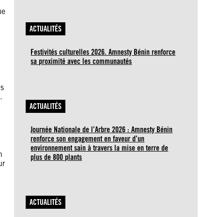
ue
ACTUALITÉS
Festivités culturelles 2026. Amnesty Bénin renforce
sa proximité avec les communautés
is
.
ACTUALITÉS
Journée Nationale de l’Arbre 2026 : Amnesty Bénin
renforce son engagement en faveur d’un
environnement sain à travers la mise en terre de
n
plus de 800 plants
ur
ACTUALITÉS