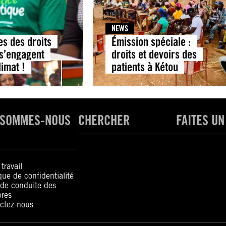
NEWS
es des droits
Émission spéciale :
s’engagent
droits et devoirs des
limat !
patients à Kétou
 SOMMES-NOUS
CHERCHER
FAITES UN
travail
ique de confidentialité
de conduite des
res
ctez-nous