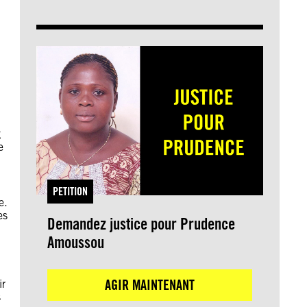
g
e
PETITION
e.
es
Demandez justice pour Prudence
Amoussou
AGIR MAINTENANT
ir
s