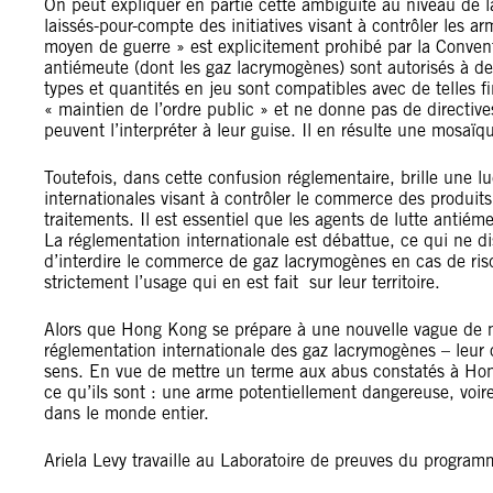
On peut expliquer en partie cette ambiguïté au niveau de l
laissés-pour-compte des initiatives visant à contrôler les 
moyen de guerre » est explicitement prohibé par la Convent
antiémeute (dont les gaz lacrymogènes) sont autorisés à de
types et quantités en jeu sont compatibles avec de telles f
« maintien de l’ordre public » et ne donne pas de directives
peuvent l’interpréter à leur guise. Il en résulte une mosaï
Toutefois, dans cette confusion réglementaire, brille une 
internationales visant à contrôler le commerce des produits
traitements. Il est essentiel que les agents de lutte antié
La réglementation internationale est débattue, ce qui ne di
d’interdire le commerce de gaz lacrymogènes en cas de risq
strictement l’usage qui en est fait sur leur territoire.
Alors que Hong Kong se prépare à une nouvelle vague de man
réglementation internationale des gaz lacrymogènes – leur 
sens. En vue de mettre un terme aux abus constatés à Hong
ce qu’ils sont : une arme potentiellement dangereuse, voir
dans le monde entier.
Ariela Levy travaille au Laboratoire de preuves du program