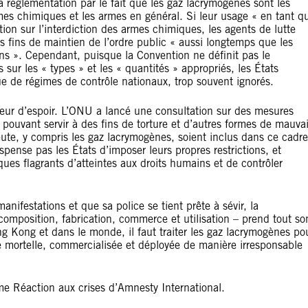
a réglementation par le fait que les gaz lacrymogènes sont les
armes chimiques et les armes en général. Si leur usage « en tant q
ion sur l’interdiction des armes chimiques, les agents de lutte
s fins de maintien de l’ordre public « aussi longtemps que les
ins ». Cependant, puisque la Convention ne définit pas le
 sur les « types » et les « quantités » appropriés, les États
que de régimes de contrôle nationaux, trop souvent ignorés.
lueur d’espoir. L’ONU a lancé une consultation sur des mesures
 pouvant servir à des fins de torture et d’autres formes de mauva
meute, y compris les gaz lacrymogènes, soient inclus dans ce cadre
spense pas les États d’imposer leurs propres restrictions, et
ues flagrants d’atteintes aux droits humains et de contrôler
ifestations et que sa police se tient prête à sévir, la
composition, fabrication, commerce et utilisation – prend tout so
 Kong et dans le monde, il faut traiter les gaz lacrymogènes po
e mortelle, commercialisée et déployée de manière irresponsable
me Réaction aux crises d’Amnesty International.