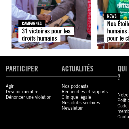
NEWS
Nos Étoil
CAMPAGNES
31 victoires pour les
humains 
droits humains
pour le c
PARTICIPER
ACTUALITÉS
QUI
?
Agir
Nos podcasts
Devenir membre
Recherches et rapports
Notre 
Dénoncer une violation
Clinique légale
Polit
Nos clubs scolaires
Code 
Newsletter
memb
Conta