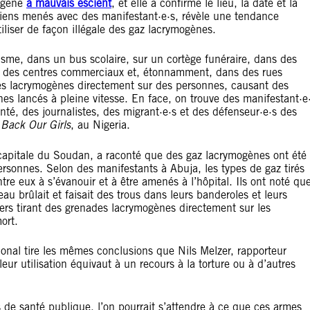
mogène
à mauvais escient
, et elle a confirmé le lieu, la date et la
etiens menés avec des manifestant·e·s, révèle une tendance
iliser de façon illégale des gaz lacrymogènes.
ourisme, dans un bus scolaire, sur un cortège funéraire, dans des
s des centres commerciaux et, étonnamment, dans des rues
ades lacrymogènes directement sur des personnes, causant des
es lancés à pleine vitesse. En face, on trouve des manifestant·e
anté, des journalistes, des migrant·e·s et des défenseur·e·s des
 Back Our Girls
, au Nigeria.
pitale du Soudan, a raconté que des gaz lacrymogènes ont été
personnes. Selon des manifestants à Abuja, les types de gaz tirés
re eux à s’évanouir et à être amenés à l’hôpital. Ils ont noté qu
au brûlait et faisait des trous dans leurs banderoles et leurs
ers tirant des grenades lacrymogènes directement sur les
ort.
onal tire les mêmes conclusions que Nils Melzer, rapporteur
leur utilisation équivaut à un recours à la torture ou à d’autres
 de santé publique, l’on pourrait s’attendre à ce que ces armes