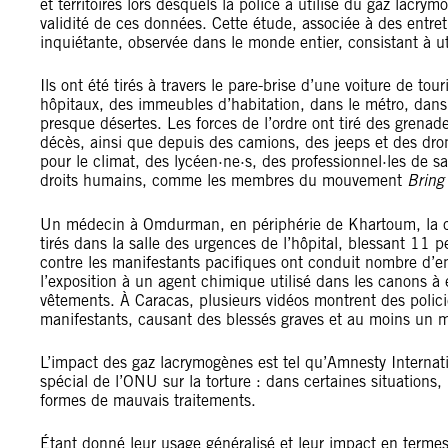
et territoires lors desquels la police a utilisé du gaz lacry
validité de ces données. Cette étude, associée à des entr
inquiétante, observée dans le monde entier, consistant à ut
Ils ont été tirés à travers le pare-brise d’une voiture de t
hôpitaux, des immeubles d’habitation, dans le métro, dan
presque désertes. Les forces de l’ordre ont tiré des gren
décès, ainsi que depuis des camions, des jeeps et des dron
pour le climat, des lycéen·ne·s, des professionnel·les de s
droits humains, comme les membres du mouvement
Bring
Un médecin à Omdurman, en périphérie de Khartoum, la ca
tirés dans la salle des urgences de l’hôpital, blessant 11 
contre les manifestants pacifiques ont conduit nombre d’ent
l’exposition à un agent chimique utilisé dans les canons à e
vêtements. À Caracas, plusieurs vidéos montrent des polici
manifestants, causant des blessés graves et au moins un m
L’impact des gaz lacrymogènes est tel qu’Amnesty Internati
spécial de l’ONU sur la torture : dans certaines situations, 
formes de mauvais traitements.
Étant donné leur usage généralisé et leur impact en termes