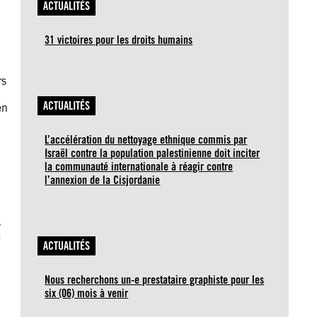
ACTUALITÉS
31 victoires pour les droits humains
rs
ACTUALITÉS
en
L’accélération du nettoyage ethnique commis par
Israël contre la population palestinienne doit inciter
la communauté internationale à réagir contre
l’annexion de la Cisjordanie
s
e
ACTUALITÉS
Nous recherchons un-e prestataire graphiste pour les
six (06) mois à venir