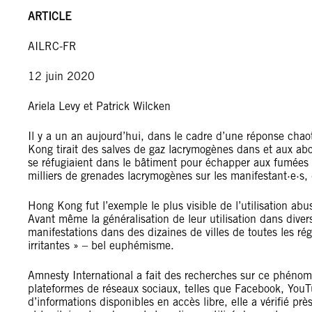
ARTICLE
AILRC-FR
12 juin 2020
Ariela Levy et Patrick Wilcken
Il y a un an aujourd’hui, dans le cadre d’une réponse chao
Kong tirait des salves de gaz lacrymogènes dans et aux abo
se réfugiaient dans le bâtiment pour échapper aux fumées t
milliers de grenades lacrymogènes sur les manifestant·e·s,
Hong Kong fut l’exemple le plus visible de l’utilisation a
Avant même la généralisation de leur utilisation dans divers
manifestations dans des dizaines de villes de toutes les r
irritantes » – bel euphémisme.
Amnesty International a fait des recherches sur ce phénom
plateformes de réseaux sociaux, telles que Facebook, YouTu
d’informations disponibles en accès libre, elle a vérifié 