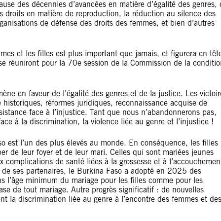
use des décennies d’avancées en matière d’égalité des genres, 
es droits en matière de reproduction, la réduction au silence des
rganisations de défense des droits des femmes, et bien d’autres
mmes et les filles est plus important que jamais, et figurera en têt
se réuniront pour la 70e session de la Commission de la conditio
e en faveur de l’égalité des genres et de la justice. Les victoir
e historiques, réformes juridiques, reconnaissance acquise de
sistance face à l’injustice. Tant que nous n’abandonnerons pas,
e à la discrimination, la violence liée au genre et l’injustice !
 est l’un des plus élevés au monde. En conséquence, les filles
r de leur foyer et de leur mari. Celles qui sont mariées jeunes
x complications de santé liées à la grossesse et à l’accouchemen
de ses partenaires, le Burkina Faso a adopté en 2025 des
ans l’âge minimum du mariage pour les filles comme pour les
se de tout mariage. Autre progrès significatif : de nouvelles
ent la discrimination liée au genre à l’encontre des femmes et de