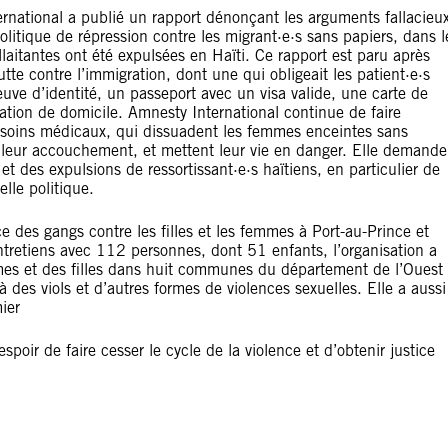
ational a publié un rapport dénonçant les arguments fallacieu
litique de répression contre les migrant·e·s sans papiers, dans l
aitantes ont été expulsées en Haïti. Ce rapport est paru après
tte contre l’immigration, dont une qui obligeait les patient·e·s
reuve d’identité, un passeport avec un visa valide, une carte de
station de domicile. Amnesty International continue de faire
 soins médicaux, qui dissuadent les femmes enceintes sans
s leur accouchement, et mettent leur vie en danger. Elle demande
t des expulsions de ressortissant·e·s haïtiens, en particulier de
lle politique.
 des gangs contre les filles et les femmes à Port-au-Prince et
entretiens avec 112 personnes, dont 51 enfants, l’organisation a
mmes et des filles dans huit communes du département de l’Ouest
à des viols et d’autres formes de violences sexuelles. Elle a aussi
ier
poir de faire cesser le cycle de la violence et d’obtenir justice