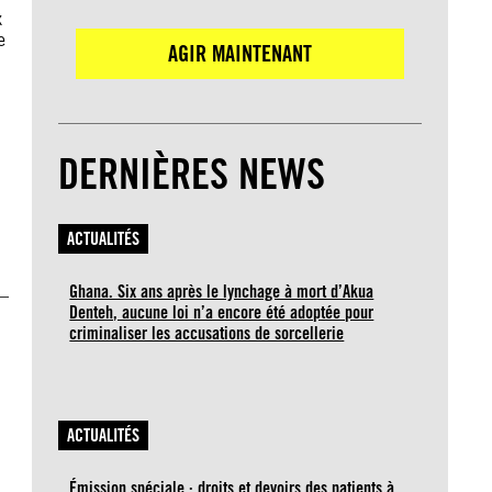
x
e
AGIR MAINTENANT
DERNIÈRES NEWS
ACTUALITÉS
Ghana. Six ans après le lynchage à mort d’Akua
 –
Denteh, aucune loi n’a encore été adoptée pour
criminaliser les accusations de sorcellerie
ACTUALITÉS
Émission spéciale : droits et devoirs des patients à