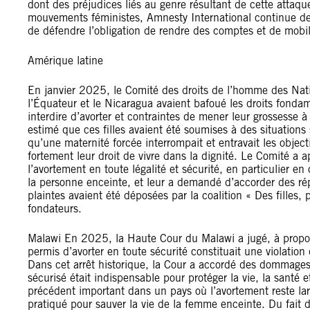
dont des préjudices liés au genre résultant de cette atta
mouvements féministes, Amnesty International continue de r
de défendre l’obligation de rendre des comptes et de mobili
Amérique latine
En janvier 2025, le Comité des droits de l’homme des Nat
l’Équateur et le Nicaragua avaient bafoué les droits fondame
interdire d’avorter et contraintes de mener leur grossesse 
estimé que ces filles avaient été soumises à des situations 
qu’une maternité forcée interrompait et entravait les objecti
fortement leur droit de vivre dans la dignité. Le Comité a ap
l’avortement en toute légalité et sécurité, en particulier e
la personne enceinte, et leur a demandé d’accorder des répa
plaintes avaient été déposées par la coalition « Des fille
fondateurs.
Malawi En 2025, la Haute Cour du Malawi a jugé, à propos d
permis d’avorter en toute sécurité constituait une violation 
Dans cet arrêt historique, la Cour a accordé des dommages et
sécurisé était indispensable pour protéger la vie, la santé e
précédent important dans un pays où l’avortement reste large
pratiqué pour sauver la vie de la femme enceinte. Du fait 