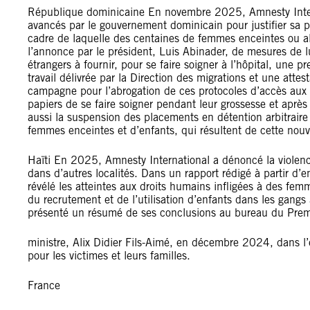
République dominicaine En novembre 2025, Amnesty Intern
avancés par le gouvernement dominicain pour justifier sa po
cadre de laquelle des centaines de femmes enceintes ou all
l’annonce par le président, Luis Abinader, de mesures de lu
étrangers à fournir, pour se faire soigner à l’hôpital, une p
travail délivrée par la Direction des migrations et une atte
campagne pour l’abrogation de ces protocoles d’accès aux
papiers de se faire soigner pendant leur grossesse et aprè
aussi la suspension des placements en détention arbitraire e
femmes enceintes et d’enfants, qui résultent de cette nouve
Haïti En 2025, Amnesty International a dénoncé la violence
dans d’autres localités. Dans un rapport rédigé à partir d’
révélé les atteintes aux droits humains infligées à des fe
du recrutement et de l’utilisation d’enfants dans les gangs 
présenté un résumé de ses conclusions au bureau du Prem
ministre, Alix Didier Fils-Aimé, en décembre 2024, dans l’es
pour les victimes et leurs familles.
France