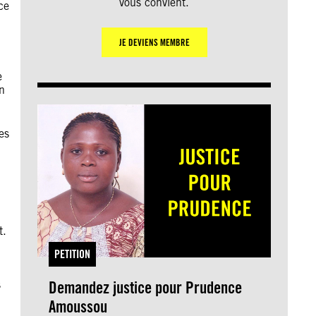
vous convient.
ce
JE DEVIENS MEMBRE
e
n
es
t.
PETITION
s
Demandez justice pour Prudence
Amoussou