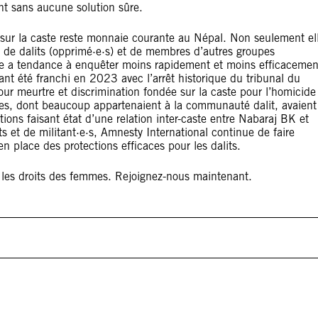
ent sans aucune solution sûre.
ée sur la caste reste monnaie courante au Népal. Non seulement el
ns de dalits (opprimé·e·s) et de membres d’autres groupes
olice a tendance à enquêter moins rapidement et moins efficacemen
ant été franchi en 2023 avec l’arrêt historique du tribunal du
r meurtre et discrimination fondée sur la caste pour l’homicide
es, dont beaucoup appartenaient à la communauté dalit, avaient
ions faisant état d’une relation inter-caste entre Nabaraj BK et
ts et de militant·e·s, Amnesty International continue de faire
en place des protections efficaces pour les dalits.
z les droits des femmes. Rejoignez-nous maintenant.