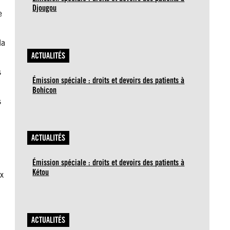
Djougou
e
la
ACTUALITÉS
s
Émission spéciale : droits et devoirs des patients à
Bohicon
s
ACTUALITÉS
n
Émission spéciale : droits et devoirs des patients à
Kétou
ux
ACTUALITÉS