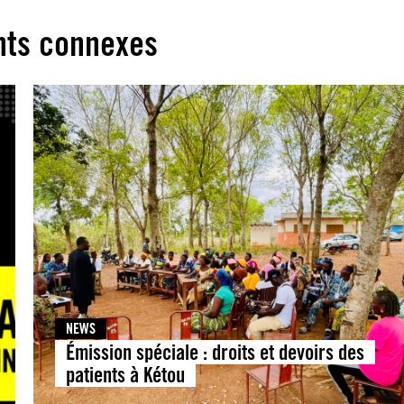
ts connexes
NEWS
Émission spéciale : droits et devoirs des
patients à Kétou