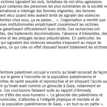
victimes signalent les viols, tentatives de viol et/ou agressions
quoi certaines des personnes les plus vulnérables de la société n
ernational a interrogé des femmes migrantes, des femmes
aient vécu quand elles avaient tenté de signaler des violences
Rentrez chez vous, ça va passer… », l’organisation a montré que 
lacunes institutionnelles empêchaient couramment les victimes
 garantissant officiellement leurs droits. Ces recherches ont
ntes, des traitements discriminatoires, l’absence d’interprètes, de
enre et des préjugés raciaux préjudiciables. En particulier, les
 qui signalent des violences sexuelles s’exposent au risque de
ains, ce qui crée un effet dissuasif tenant totalement les victime
ritoire palestinien occupé a conclu qu’Israël recourait de faço
 sur le genre à l’encontre de la population palestinienne et
ntres de santé sexuelle et reproductive et en bloquant l’accès a
bli qu’Israël avait commis un génocide à Gaza, notamment en
. Ces conclusions faisaient suite au rapport d’Amnesty
on d’être des sous-humains ». Le génocide des palestiniens et
homicides, d’atteintes à l’intégrité physique et mentale et de
 la population palestinienne de Gaza, « en tout ou en partie »,