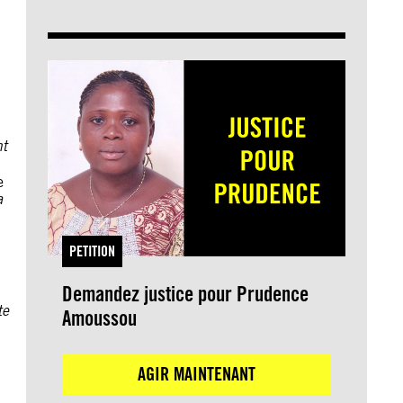
nt
e
a
PETITION
Demandez justice pour Prudence
te
Amoussou
AGIR MAINTENANT