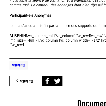
« J’ai aimé la séance de formation et d’orientation des no
comme moi. Le contenu des échanges était bien digestif 
Participant-e-s Anonymes
Ladite séance a pris fin par la remise des supports de form
AI BENIN
[/vc_column_text][/vc_column][/vc_row][vc_row
img_size= »full »][/vc_column][vc_column width= »1/2″][
[/vc_row]
ACTUALITÉS
ACTUALITÉS
Documen