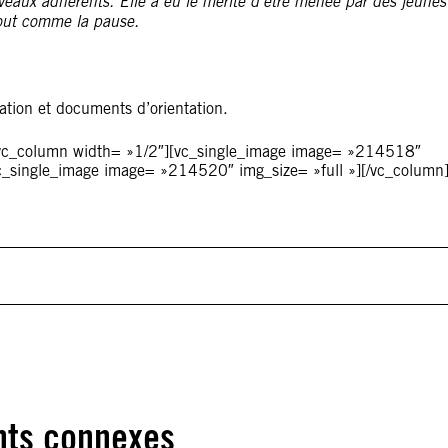
uveaux adhérents.
Elle a eu le mérite d’être menée par des jeunes
tout comme la pause.
ation et documents d’orientation.
][vc_column width= »1/2″][vc_single_image image= »214518″
vc_single_image image= »214520″ img_size= »full »][/vc_column
ts connexes