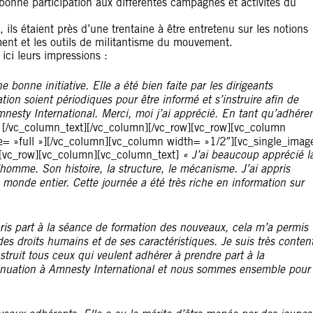
onne participation aux différentes campagnes et activités du
ls étaient près d’une trentaine à être entretenu sur les notions
ment et les outils de militantisme du mouvement.
ici leurs impressions :
bonne initiative. Elle a été bien faite par les dirigeants
on soient périodiques pour être informé et s’instruire afin de
nesty International. Merci, moi j’ai apprécié. En tant qu’adhére
.
[/vc_column_text][/vc_column][/vc_row][vc_row][vc_column
 »full »][/vc_column][vc_column width= »1/2″][vc_single_imag
[vc_row][vc_column][vc_column_text]
« J’ai beaucoup apprécié l
 l’homme. Son histoire, la structure, le mécanisme. J’ai appris
 monde entier. Cette journée a été très riche en information sur
is part à la séance de formation des nouveaux, cela m’a permis
es droits humains et de ses caractéristiques. Je suis très conten
nstruit tous ceux qui veulent adhérer à prendre part à la
tinuation à Amnesty International et nous sommes ensemble pour