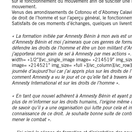
sur le fonctionnement du mouvement afin de susciter une b
mouvement.
Venus des arrondissements de Cotonou et d’Abomey Calavi, i
de droit de l’homme et sur l’aperçu général, le fonctionne
Satisfaits de ces moments d’échanges, quelques un livrent 
« La formation initiée par Amnesty Bénin à mon avis est une 
d’Amnesty Bénin et moi j’aimerais que ces genres de formati
défendre les droits de l’homme et être un bon militant d’Am
j’apporterai mon grain de sel à Amnesty par mes actions »
width= »1/2″][vc_single_image image= »214519″ img_size=
image= »214521″ img_size= »full »][/vc_column][/vc_row]
journée d’aujourd’hui car j’ai appris plus sur les droits de
comment Amnesty a vu le jour et ce qu’elle fait à travers le
Amnesty International et sur les droits de l’homme ».
« En tant que nouvel adhérent à Amnesty Bénin et ayant pr
plus de m’informer sur les droits humains, l’origine même d
de savoir qu’il y a une organisation qui lutte pour cela et i
connaissance de ce droit. Je souhaite bonne suite de con
mener le combat ».