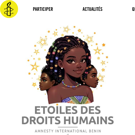
Aller
au
PARTICIPER
ACTUALITÉS
Q
contenu