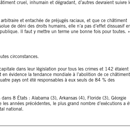
âtiment cruel, inhumain et dégradant, d’autres devraient suivre l
t arbitraire et entachée de préjugés raciaux, et que ce châtiment
solue de déni des droits humains, elle n’a pas d’effet dissuasif e
é publique. Il faut y mettre un terme une bonne fois pour toutes. »
outes circonstances.
apitale dans leur législation pour tous les crimes et 142 étaient
nt en évidence la tendance mondiale à l’abolition de ce châtiment
uatre pays ont été responsables à eux seuls de 84 % des
 dans 8 États : Alabama (3), Arkansas (4), Floride (3), Géorgie
mme les années précédentes, le plus grand nombre d’exécutions a é
al national.