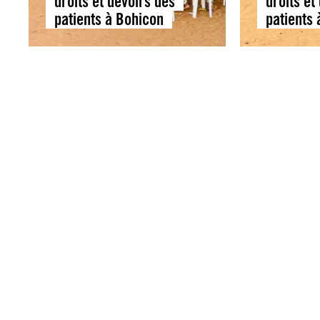
droits et devoirs des
droits et
patients à Bohicon
patients