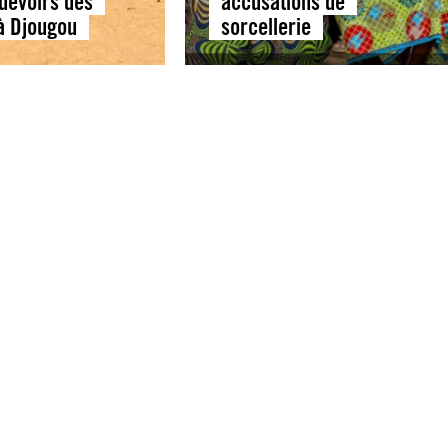
 devoirs des
accusations de
 à Djougou
sorcellerie