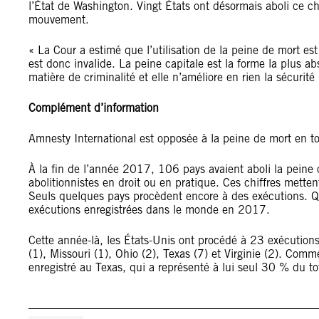
l’État de Washington. Vingt États ont désormais aboli ce ch
mouvement.
« La Cour a estimé que l’utilisation de la peine de mort es
est donc invalide. La peine capitale est la forme la plus ab
matière de criminalité et elle n’améliore en rien la sécurit
Complément d’information
Amnesty International est opposée à la peine de mort en t
À la fin de l’année 2017, 106 pays avaient aboli la peine c
abolitionnistes en droit ou en pratique. Ces chiffres mette
Seuls quelques pays procèdent encore à des exécutions. Q
exécutions enregistrées dans le monde en 2017.
Cette année-là, les États-Unis ont procédé à 23 exécutions
(1), Missouri (1), Ohio (2), Texas (7) et Virginie (2). Co
enregistré au Texas, qui a représenté à lui seul 30 % du tot