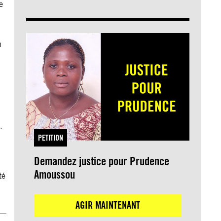
e
n
.
PETITION
Demandez justice pour Prudence
Amoussou
té
AGIR MAINTENANT