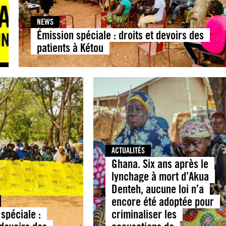
NEWS
Émission spéciale : droits et devoirs des
patients à Kétou
ACTUALITÉS
Ghana. Six ans après le
lynchage à mort d’Akua
Denteh, aucune loi n’a
encore été adoptée pour
spéciale :
criminaliser les