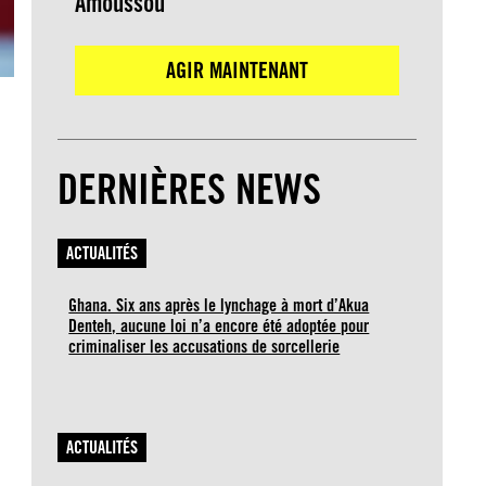
Amoussou
AGIR MAINTENANT
DERNIÈRES NEWS
ACTUALITÉS
Ghana. Six ans après le lynchage à mort d’Akua
Denteh, aucune loi n’a encore été adoptée pour
criminaliser les accusations de sorcellerie
ACTUALITÉS