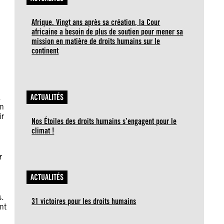
Afrique. Vingt ans après sa création, la Cour
africaine a besoin de plus de soutien pour mener sa
mission en matière de droits humains sur le
continent
.
ACTUALITÉS
on
ir
Nos Étoiles des droits humains s’engagent pour le
climat !
r
ACTUALITÉS
s.
31 victoires pour les droits humains
nt