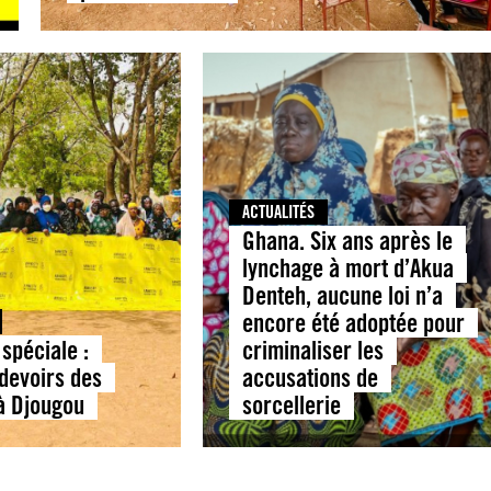
ACTUALITÉS
Ghana. Six ans après le
lynchage à mort d’Akua
Denteh, aucune loi n’a
encore été adoptée pour
spéciale :
criminaliser les
 devoirs des
accusations de
 à Djougou
sorcellerie