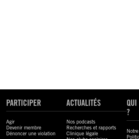
PARTICIPER
ACTUALITÉS
QUI
?
Agir
Nos podcasts
Devenir membre
Recherches et rapports
Notre 
Dénoncer une violation
Clinique légale
Polit