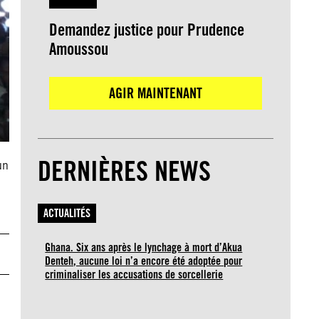
Demandez justice pour Prudence
Amoussou
AGIR MAINTENANT
DERNIÈRES NEWS
un
ACTUALITÉS
Ghana. Six ans après le lynchage à mort d’Akua
Denteh, aucune loi n’a encore été adoptée pour
criminaliser les accusations de sorcellerie