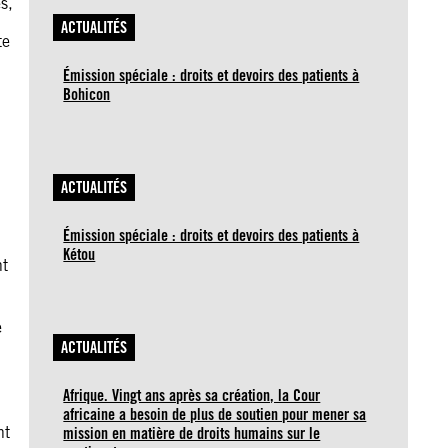
s,
ACTUALITÉS
te
Émission spéciale : droits et devoirs des patients à
Bohicon
ACTUALITÉS
Émission spéciale : droits et devoirs des patients à
Kétou
nt
e
ACTUALITÉS
Afrique. Vingt ans après sa création, la Cour
africaine a besoin de plus de soutien pour mener sa
nt
mission en matière de droits humains sur le