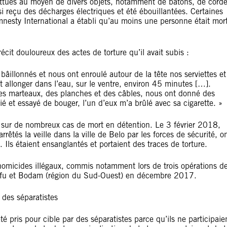
battues au moyen de divers objets, notamment de bâtons, de corde
ussi reçu des décharges électriques et été ébouillantées. Certaines
nesty International a établi qu’au moins une personne était mor
it douloureux des actes de torture qu’il avait subis :
bâillonnés et nous ont enroulé autour de la tête nos serviettes et
ait allonger dans l’eau, sur le ventre, environ 45 minutes […].
 des marteaux, des planches et des câbles, nous ont donné des
é et essayé de bouger, l’un d’eux m’a brûlé avec sa cigarette. »
s sur de nombreux cas de mort en détention. Le 3 février 2018,
êtés la veille dans la ville de Belo par les forces de sécurité, o
 Ils étaient ensanglantés et portaient des traces de torture.
d’homicides illégaux, commis notamment lors de trois opérations d
ajifu et Bodam (région du Sud-Ouest) en décembre 2017.
 des séparatistes
é pris pour cible par des séparatistes parce qu’ils ne participaie