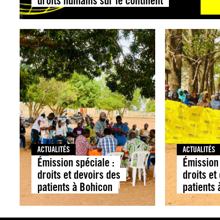
droits humains sur le continent
ACTUALITÉS
ACTUALITÉS
Émission spéciale :
Émission 
droits et devoirs des
droits et
patients à Bohicon
patients