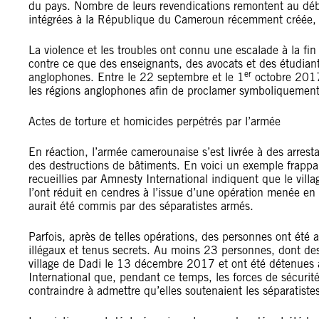
du pays. Nombre de leurs revendications remontent au déb
intégrées à la République du Cameroun récemment créée, 
La violence et les troubles ont connu une escalade à la fin
contre ce que des enseignants, des avocats et des étudian
er
anglophones. Entre le 22 septembre et le 1
octobre 2017
les régions anglophones afin de proclamer symboliquemen
Actes de torture et homicides perpétrés par l’armée
En réaction, l’armée camerounaise s’est livrée à des arresta
des destructions de bâtiments. En voici un exemple frappan
recueillies par Amnesty International indiquent que le vill
l’ont réduit en cendres à l’issue d’une opération menée 
aurait été commis par des séparatistes armés.
Parfois, après de telles opérations, des personnes ont été a
illégaux et tenus secrets. Au moins 23 personnes, dont des 
village de Dadi le 13 décembre 2017 et ont été détenues a
International que, pendant ce temps, les forces de sécurité 
contraindre à admettre qu’elles soutenaient les séparatiste