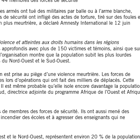
é 44 membres des forces de sécurité
s armés ont tué des militaires par balle ou à l’arme blanche,
de sécurité ont infligé des actes de torture, tiré sur des foules e
en plus meurtrière, a déclaré Amnesty International le 12 juin
olence et atteintes aux droits humains dans les régions
s approfondis avec plus de 150 victimes et témoins, ainsi que su
’organisation montre que la population subit les plus lourdes
s du Nord-Ouest et le Sud-Ouest.
 est prise au piège d’une violence meurtrière. Les forces de
s lors d’opérations qui ont fait des milliers de déplacés. Cette
Il est même probable qu’elle isole encore davantage la populati
d, directrice adjointe du programme Afrique de l’Ouest et Afriq
s de membres des forces de sécurité. Ils ont aussi mené des
à incendier des écoles et à agresser des enseignants qui ne
st et le Nord-Ouest, représentent environ 20 % de la population