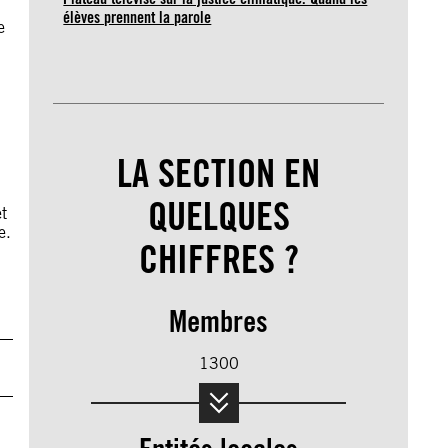
élèves prennent la parole
e
LA SECTION EN
QUELQUES
t
e.
CHIFFRES ?
Membres
1300