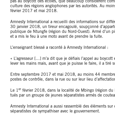
pas au boycott des écoles, que beaucoup considèrent comme
culture des régions anglophones par les autorités. Au moin
février 2017 et mai 2018.
Amnesty International a recueilli des informations sur diff
30 janvier 2018, un tireur encagoulé, soupçonné d’apparten
publique de Ntungfe (région du Nord-Ouest). Armé d’un pis
et a mis le feu à une moto avant de prendre la fuite.
L’enseignant blessé a raconté à Amnesty International :
« L’agresseur […] m’a dit que je défiais l’appel au boycott
lever les mains mais, avant que je puisse le faire, il a tir
Entre septembre 2017 et mai 2018, au moins 44 membres d
postes de contrôle, dans la rue ou sur leur lieu d’affectat
er
Le 1
février 2018, dans la localité de Mbingo (région du
tués par un groupe de jeunes séparatistes armés de coute
Amnesty International a aussi rassemblé des éléments sur c
séparatistes de sympathiser avec le gouvernement.