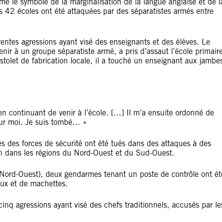
 le symbole de la marginalisation de la langue anglaise et de l
s 42 écoles ont été attaquées par des séparatistes armés entre
érentes agressions ayant visé des enseignants et des élèves. Le
ir à un groupe séparatiste armé, a pris d’assaut l’école primair
tolet de fabrication locale, il a touché un enseignant aux jambe
 en continuant de venir à l’école. […] Il m’a ensuite ordonné de
é sur moi. Je suis tombé… »
es forces de sécurité ont été tués dans des attaques à des
ion dans les régions du Nord-Ouest et du Sud-Ouest.
 Nord-Ouest), deux gendarmes tenant un poste de contrôle ont ét
aux et de machettes.
inq agressions ayant visé des chefs traditionnels, accusés par le