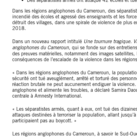
Des séparatistes armés ont attaqué 42 écoles et tu
Dans les régions anglophones du Cameroun, des séparatiste
incendié des écoles et agressé des enseignants et les forces 
détruit des villages, dans une spirale de violence de plus 
2018.
Dans un nouveau rapport intitulé
Une tournure tragique. Vi
anglophones du Cameroun
, qui se fonde sur des entretien
des preuves matérielles, notamment des images satellites, l
conséquences de l’escalade de la violence dans les région
« Dans les régions anglophones du Cameroun, la population
sécurité ont tué aveuglément, arrêté et torturé des personne
réaction brutale ne peut aucunement endiguer la violence. 
anglophone et alimente les troubles, a déclaré Samira Daou
centrale à Amnesty International.
« Les séparatistes armés, quant à eux, ont tué des dizaine
attaques destinées à terroriser la population, allant jusqu’
participaient pas au boycott. »
Les régions anglophones du Cameroun, à savoir le Sud-Oue