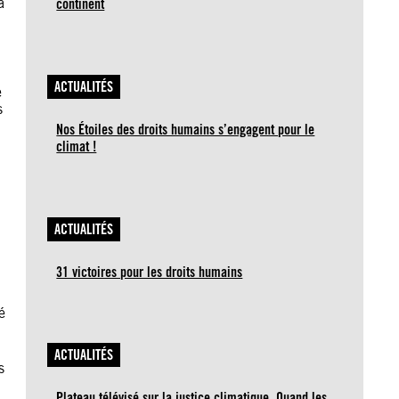
a
continent
ACTUALITÉS
e
s
Nos Étoiles des droits humains s’engagent pour le
climat !
ACTUALITÉS
31 victoires pour les droits humains
é
ACTUALITÉS
s
Plateau télévisé sur la justice climatique. Quand les