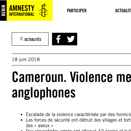
Aller
au
PARTICIPER
ACTUALIT
contenu
ACTUALITÉS
18 juin 2018
Cameroun. Violence meu
anglophones
Escalade de la violence caractérisée par des homic
Les forces de sécurité ont détruit des villages et t
des « aveux »