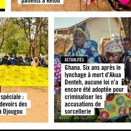
patients à Kétou
ACTUALITÉS
Ghana. Six ans après le
lynchage à mort d’Akua
Denteh, aucune loi n’a
encore été adoptée pour
spéciale :
criminaliser les
 devoirs des
accusations de
 à Djougou
sorcellerie