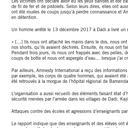
Les victimes ont déclaré avoir eu les yeux bandés et été 
de fil de fer et de pistolets. Selon leurs dires, elles ont a
ont été rouées de coups jusqu’à perdre connaissance et Am
en détention.
Un homme arrêté le 13 décembre 2017 à Dadi a livré un réc
« […] Ils nous ont attaché les mains dans le dos, nous ont 
nos shorts, qu’ils avaient déchirés. Ensuite, ils nous ont f
Pendant trois jours, ils nous ont frappés avec des pelles,
coups de botte et nous ont aspergés d’eau… lorsque j’ai cri
Par ailleurs, Amnesty International a reçu des information
par exemple, les corps de quatre hommes, qui avaient été arr
été retrouvés à la morgue de l’hôpital régional de Bamenda.
L’organisation a aussi recueilli des éléments faisant état 
sécurité menées par l’armée dans les villages de Dadi, K
Attaques contre des écoles et agressions d’enseignants par
Le rapport indique que des enseignants et des élèves ont ét