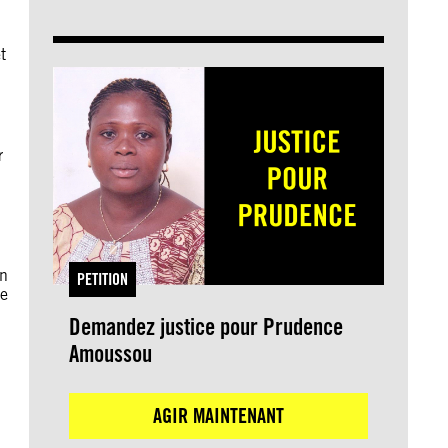
t
r
on
PETITION
ue
Demandez justice pour Prudence
Amoussou
AGIR MAINTENANT