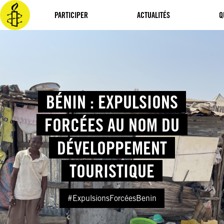
Aller
au
PARTICIPER
ACTUALITÉS
Q
contenu
BÉNIN : EXPULSIONS
FORCÉES AU NOM DU
DÉVELOPPEMENT
TOURISTIQUE
#ExpulsionsForcéesBenin