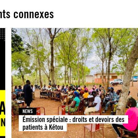
ts connexes
NEWS
Émission spéciale : droits et devoirs des
patients à Kétou