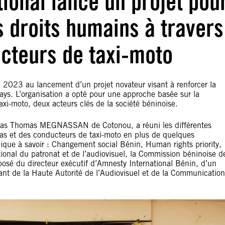
ional lance un projet pou
s droits humains à travers
ucteurs de taxi-moto
 2023 au lancement d’un projet novateur visant à renforcer la
ys. L’organisation a opté pour une approche basée sur la
axi-moto, deux acteurs clés de la société béninoise.
édias Thomas MEGNASSAN de Cotonou, a réuni les différentes
as et des conducteurs de taxi-moto en plus de quelques
ublique à savoir : Changement social Bénin, Human rights priority,
tional du patronat et de l’audiovisuel, la Commission béninoise d
osé du directeur exécutif d’Amnesty International Bénin, d’un
ant de la Haute Autorité de l’Audiovisuel et de la Communication