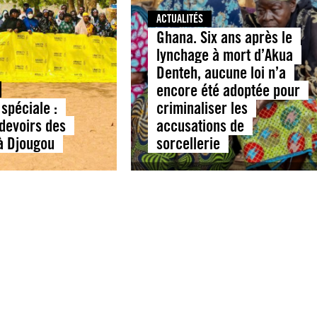
ACTUALITÉS
Ghana. Six ans après le
lynchage à mort d’Akua
Denteh, aucune loi n’a
encore été adoptée pour
spéciale :
criminaliser les
 devoirs des
accusations de
 à Djougou
sorcellerie