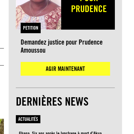
PETITION
Demandez justice pour Prudence
Amoussou
AGIR MAINTENANT
DERNIÈRES NEWS
ACTUALITÉS
Ghana. Six ans après le lynchage à mort d’Akua