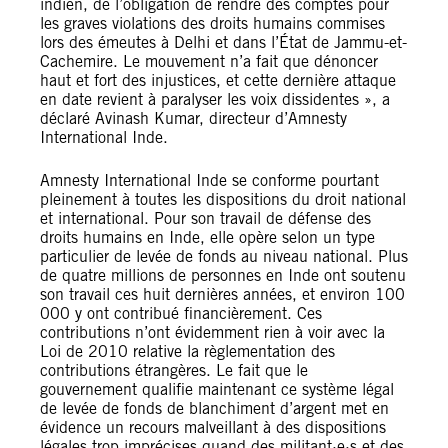
indien, de l’obligation de rendre des comptes pour
les graves violations des droits humains commises
lors des émeutes à Delhi et dans l’État de Jammu-et-
Cachemire. Le mouvement n’a fait que dénoncer
haut et fort des injustices, et cette dernière attaque
en date revient à paralyser les voix dissidentes », a
déclaré Avinash Kumar, directeur d’Amnesty
International Inde.
Amnesty International Inde se conforme pourtant
pleinement à toutes les dispositions du droit national
et international. Pour son travail de défense des
droits humains en Inde, elle opère selon un type
particulier de levée de fonds au niveau national. Plus
de quatre millions de personnes en Inde ont soutenu
son travail ces huit dernières années, et environ 100
000 y ont contribué financièrement. Ces
contributions n’ont évidemment rien à voir avec la
Loi de 2010 relative la règlementation des
contributions étrangères. Le fait que le
gouvernement qualifie maintenant ce système légal
de levée de fonds de blanchiment d’argent met en
évidence un recours malveillant à des dispositions
légales trop imprécises quand des militant·e·s et des