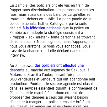
En Zambie, des policiers ont été vus en train de
frapper sans discrimination des personnes dans les
rues, mais aussi dans des bars, parce qu’elles se
trouvaient dehors en public. La porte-parole de la
police nationale, Esther Katongo, a par la suite
déclaré
à la télévision nationale
que la police en
Zambie avait adopté la stratégie consistant à
« frapper » et « arrêter » toute personne se trouvant
dans les rues. « Nous cognons, nous frappons, puis
nous vous arrêtons. Si vous vous échappez, vous
avez de la chance », a-t-elle déclaré dans une
interview.
Au Zimbabwe,
des policiers ont effectué une
descente
au marché aux légumes de Sakubva, à
Mutare, le 3 avril à l’aube, faisant fuir plus de
300 vendeuses et vendeurs qui ont abandonné leur
production. Pourtant, le secteur agricole est classé
dans les services essentiels durant le confinement de
21 jours, et le marché était donc en droit de
proposer des denrées à ceux qui avaient besoin
d’acheter à manger. La police a ensuite brûlé les
légumes et les vendeuses et vendeurs n’ont pas