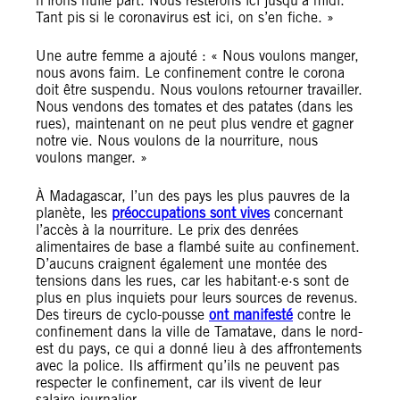
n’irons nulle part. Nous resterons ici jusqu’à midi.
Tant pis si le coronavirus est ici, on s’en fiche. »
Une autre femme a ajouté : « Nous voulons manger,
nous avons faim. Le confinement contre le corona
doit être suspendu. Nous voulons retourner travailler.
Nous vendons des tomates et des patates (dans les
rues), maintenant on ne peut plus vendre et gagner
notre vie. Nous voulons de la nourriture, nous
voulons manger. »
À Madagascar, l’un des pays les plus pauvres de la
planète, les
préoccupations sont vives
concernant
l’accès à la nourriture. Le prix des denrées
alimentaires de base a flambé suite au confinement.
D’aucuns craignent également une montée des
tensions dans les rues, car les habitant·e·s sont de
plus en plus inquiets pour leurs sources de revenus.
Des tireurs de cyclo-pousse
ont manifesté
contre le
confinement dans la ville de Tamatave, dans le nord-
est du pays, ce qui a donné lieu à des affrontements
avec la police. Ils affirment qu’ils ne peuvent pas
respecter le confinement, car ils vivent de leur
salaire journalier.