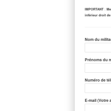
IMPORTANT
 :
 Me
inférieur droit d
Nom du milit
Prénoms du m
Numéro de t
E-mail (Votre 