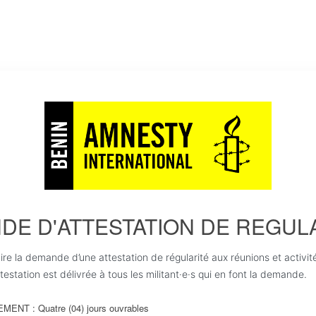
DE D'ATTESTATION DE REGUL
aire la demande d’une attestation de régularité aux réunions et activit
testation est délivrée à tous les militant·e·s qui en font la demande.
ENT : Quatre (04) jours ouvrables